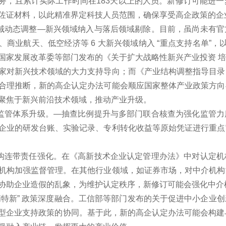
务，且累计实际工作时间在183天以上的人员。新修订可能进
佐证材料，以此精准界定科技人员范围，确保享受高企政策的企
域动态调整—新兴领域纳入与落后领域剔除。目前，虽尚未有官
、商业航天、低空经济等 6 大新兴领域纳入 “重点支持名单”，
国家发展改革委等部门发布的《关于扩大战略性新兴产业投资 
家对新兴技术领域的大力支持导向；而《产业结构调整指导目录
合理推断，新的高企认定办法可能会顺应国家整体产业政策方向
聚焦于新兴前沿技术领域，推动产业升级。
监管体系升级。—抽查比例提升与多部门联合核查为强化监管力
企业的研发台账、实验记录、专利转化收益等原始凭证进行重点
构连带责任强化。在《高新技术企业认定管理办法》中对认定机
机构加强监督管理。在其他行业领域，如证券市场，对中介机构
协助企业造假的乱象，为维护认定秩序，新修订可能会强化中介
专精特新” 政策深度融合。工信部等部门发布的关于促进中小企业
型企业支持政策的协同。基于此，新的高企认定办法可能会构建与