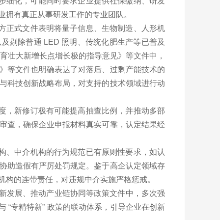
一步细化，可能同时要求企业提供社保缴纳、研发
业拥有真正从事研发工作的专业团队。
方正式文件表明将量子信息、生物制造、人形机
以及剔除普通 LED 照明、传统化肥生产等已普及
培育壮大新增长点增长极的指导意见》等文件中，
》等文件也明确表达了对落后、过剩产能技术的
与科技创新战略布局，对支持的技术领域进行动
度，新修订极有可能提高抽查比例，并推动多部
审查，确保企业申报材料真实可靠，认定结果经
构、中介机构的行为规范已有原则性要求，如认
协助造假有严厉处罚规定。鉴于高企认定领域存
机构的连带责任，对违规中介实施严格惩戒。
创新发展、推动产业链协同等政策文件中，多次强
 “专精特新” 政策的联动体系，引导企业在创新