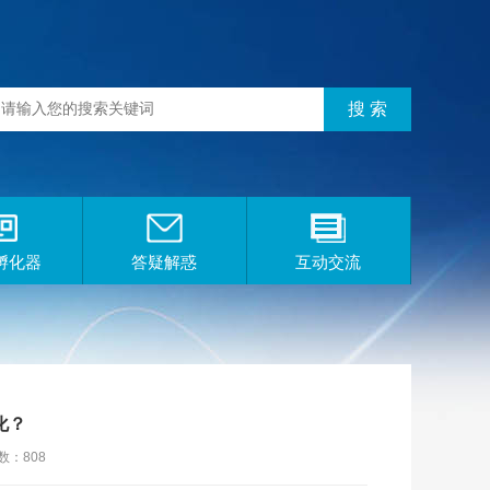
孵化器
答疑解惑
互动交流
化？
数：808