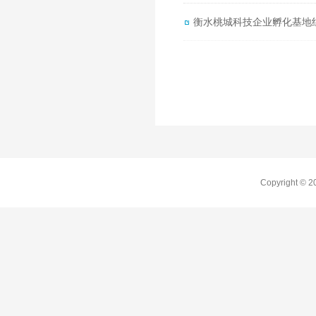
衡水桃城科技企业孵化基地组
Copyright