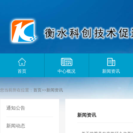
首页
中心概况
新闻资讯
您当前所在位置：
首页
>>
新闻资讯
通知公告
新闻资讯
新闻动态